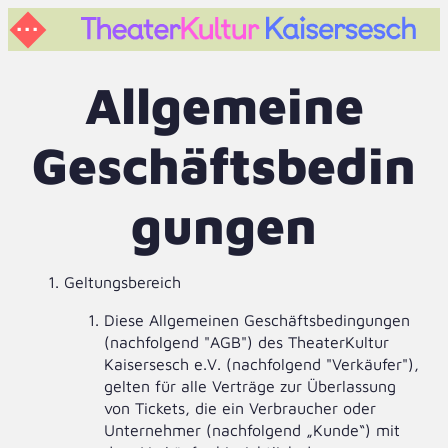
Allgemeine
Programm
Archiv
Geschäftsbedin
TheaterKultur
gungen
Spielstätten
Vereinsleben
Kontakt
Geltungsbereich
Mitglieder
Diese Allgemeinen Geschäftsbedingungen
Login
(nachfolgend "AGB") des TheaterKultur
Mitglied werden
Kaisersesch e.V. (nachfolgend "Verkäufer"),
gelten für alle Verträge zur Überlassung
von Tickets, die ein Verbraucher oder
Unternehmer (nachfolgend „Kunde“) mit